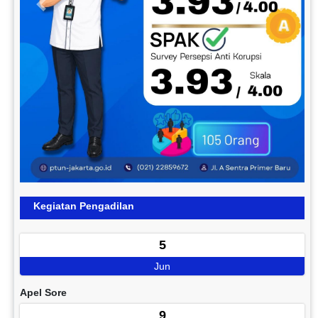
Previous
Next
Kegiatan Pengadilan
5
Jun
Apel Sore
9