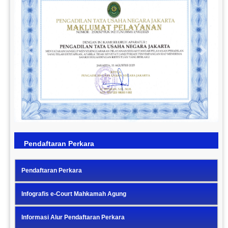
Previous
Next
Pendaftaran Perkara
Pendaftaran Perkara
Infografis e-Court Mahkamah Agung
Informasi Alur Pendaftaran Perkara