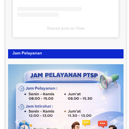
Shared post
on
Time
Jam Pelayanan
Previous
Next