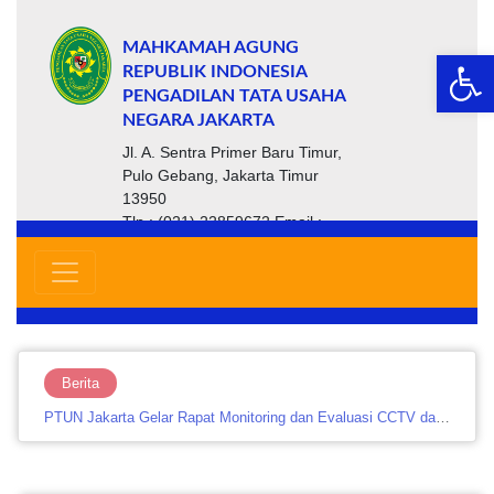
MAHKAMAH AGUNG
Op
REPUBLIK INDONESIA
PENGADILAN TATA USAHA
NEGARA JAKARTA
Jl. A. Sentra Primer Baru Timur,
Pulo Gebang, Jakarta Timur
13950
Tlp : (021) 22859672 Email :
ptsp@ptun-jakarta.go.id
Berita
PTUN Jakarta Gelar Rapat Monitoring dan Evaluasi CCTV dan Website untuk Perkuat Keamanan serta Layanan…....