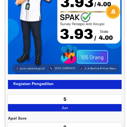
Previous
Next
Kegiatan Pengadilan
5
Jun
Apel Sore