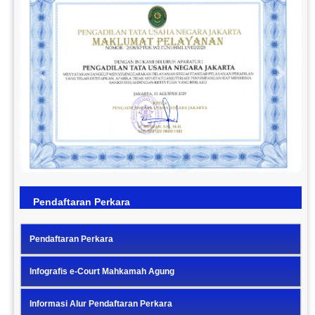
Previous
Next
Pendaftaran Perkara
Pendaftaran Perkara
Infografis e-Court Mahkamah Agung
Informasi Alur Pendaftaran Perkara