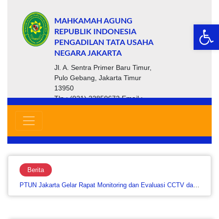
MAHKAMAH AGUNG
Op
REPUBLIK INDONESIA
PENGADILAN TATA USAHA
NEGARA JAKARTA
Jl. A. Sentra Primer Baru Timur,
Pulo Gebang, Jakarta Timur
13950
Tlp : (021) 22859672 Email :
ptsp@ptun-jakarta.go.id
Berita
PTUN Jakarta Gelar Rapat Monitoring dan Evaluasi SAKIP Triwulan II untuk Penguatan Akuntabilitas Kinerja