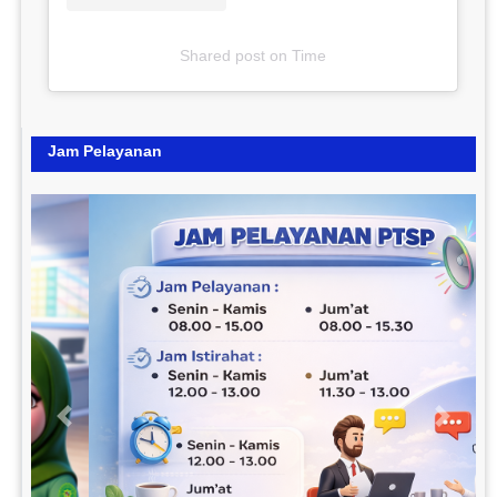
Shared post
on
Time
Jam Pelayanan
Previous
Next