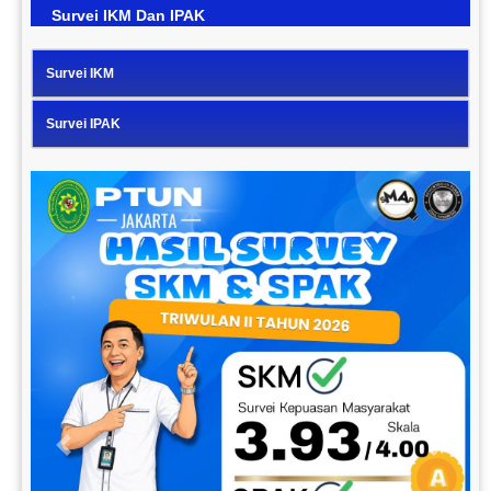
Survei IKM Dan IPAK
Survei IKM
Survei IPAK
Previous
Next