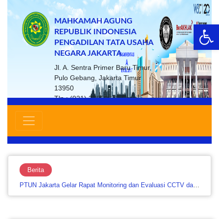
MAHKAMAH AGUNG
Op
REPUBLIK INDONESIA
PENGADILAN TATA USAHA
NEGARA JAKARTA
Jl. A. Sentra Primer Baru Timur,
Pulo Gebang, Jakarta Timur
13950
Tlp : (021) 22859672 Email :
ptsp@ptun-jakarta.go.id
Berita
PTUN Jakarta Gelar Rapat Monitoring dan Evaluasi CCTV dan Website untuk Perkuat Keamanan serta Layanan…....