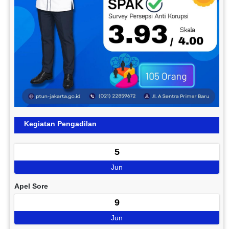
Kegiatan Pengadilan
5
Jun
Apel Sore
9
Jun