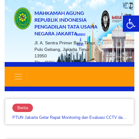
MAHKAMAH AGUNG
Op
REPUBLIK INDONESIA
PENGADILAN TATA USAHA
NEGARA JAKARTA
Jl. A. Sentra Primer Baru Timur,
Pulo Gebang, Jakarta Timur
13950
Tlp : (021) 22859672 Email :
ptsp@ptun-jakarta.go.id
Berita
PTUN Jakarta Gelar Rapat Monitoring dan Evaluasi CCTV dan Website untuk Perkuat Keamanan serta Layanan…....