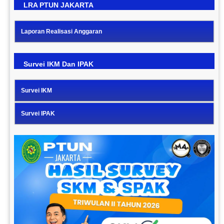
LRA PTUN JAKARTA
Laporan Realisasi Anggaran
Survei IKM Dan IPAK
Survei IKM
Survei IPAK