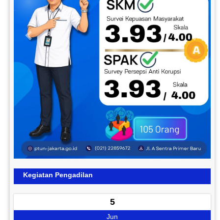
Previous
Next
Kegiatan Pengadilan
5
Jun