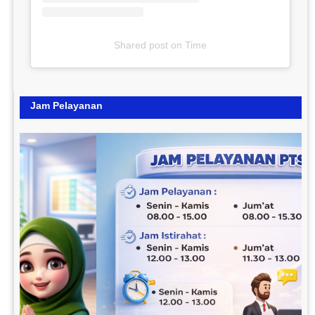
Shared post
on
Time
Jam Pelayanan
Previous
Next