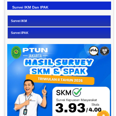
Survei IKM Dan IPAK
Survei IKM
Survei IPAK
Previous
Next