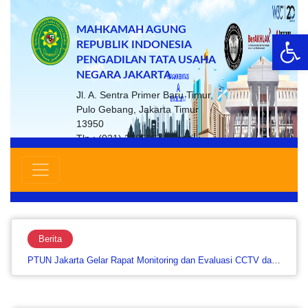
MAHKAMAH AGUNG
Op
REPUBLIK INDONESIA
PENGADILAN TATA USAHA
NEGARA JAKARTA
Jl. A. Sentra Primer Baru Timur,
Pulo Gebang, Jakarta Timur
13950
Tlp : (021) 22859672 Email :
ptsp@ptun-jakarta.go.id
Berita
PTUN Jakarta Gelar Rapat Monitoring dan Evaluasi CCTV dan Website untuk Perkuat Keamanan serta Layanan…....