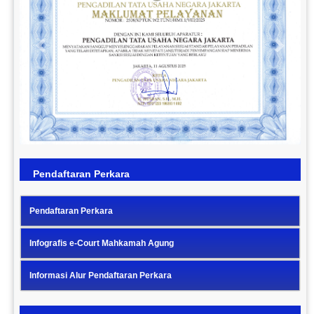
Previous
Next
Pendaftaran Perkara
Pendaftaran Perkara
Infografis e-Court Mahkamah Agung
Informasi Alur Pendaftaran Perkara