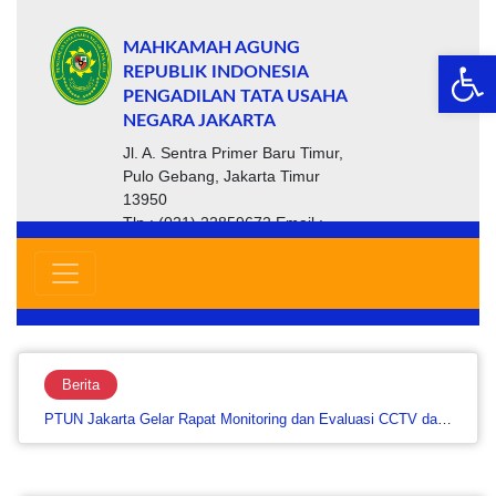
MAHKAMAH AGUNG
Op
REPUBLIK INDONESIA
PENGADILAN TATA USAHA
NEGARA JAKARTA
Jl. A. Sentra Primer Baru Timur,
Pulo Gebang, Jakarta Timur
13950
Tlp : (021) 22859672 Email :
ptsp@ptun-jakarta.go.id
Berita
PTUN Jakarta Gelar Rapat Monitoring dan Evaluasi CCTV dan Website untuk Perkuat Keamanan serta Layanan…....