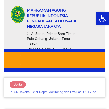
MAHKAMAH AGUNG
Op
REPUBLIK INDONESIA
PENGADILAN TATA USAHA
NEGARA JAKARTA
Jl. A. Sentra Primer Baru Timur,
Pulo Gebang, Jakarta Timur
13950
Tlp : (021) 22859672 Email :
ptsp@ptun-jakarta.go.id
Berita
PTUN Jakarta Gelar Rapat Monitoring dan Evaluasi CCTV dan Website untuk Perkuat Keamanan serta Layanan…....