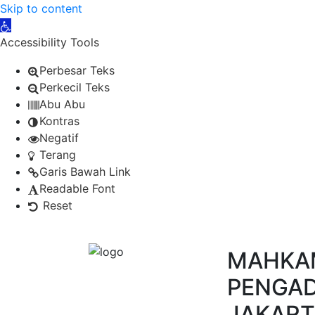
Skip to content
Open toolbar
Accessibility Tools
Perbesar Teks
Perkecil Teks
Abu Abu
Kontras
Negatif
Terang
Garis Bawah Link
Readable Font
Reset
MAHKAM
PENGAD
JAKART