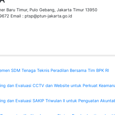
imer Baru Timur, Pulo Gebang, Jakarta Timur 13950
9672 Email : ptsp@ptun-jakarta.go.id
Layanan Publik
Layanan Hukum
Capaian K
jemen SDM Tenaga Teknis Peradilan Bersama Tim BPK RI
ing dan Evaluasi CCTV dan Website untuk Perkuat Keamana
g dan Evaluasi SAKIP Triwulan II untuk Penguatan Akuntabi