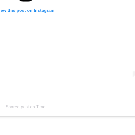
iew this post on Instagram
Shared post
on
Time