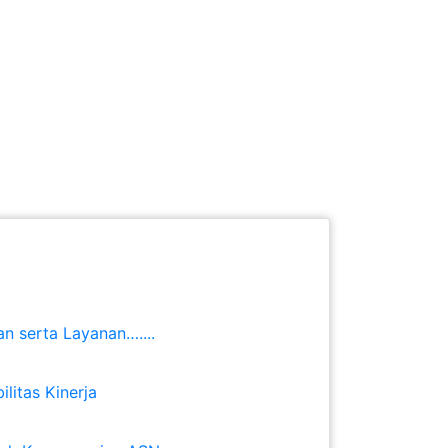
inerja
Berita
Hubungi
Kami
n serta Layanan…....
litas Kinerja