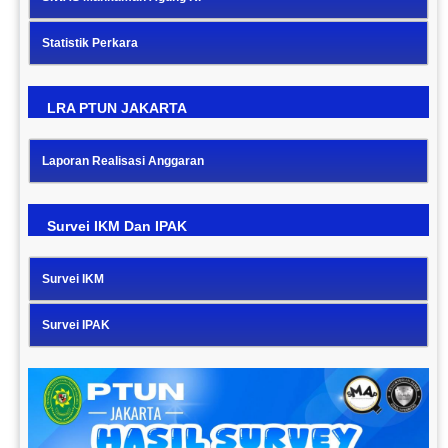
Statistik Perkara
LRA PTUN JAKARTA
Laporan Realisasi Anggaran
Survei IKM Dan IPAK
Survei IKM
Survei IPAK