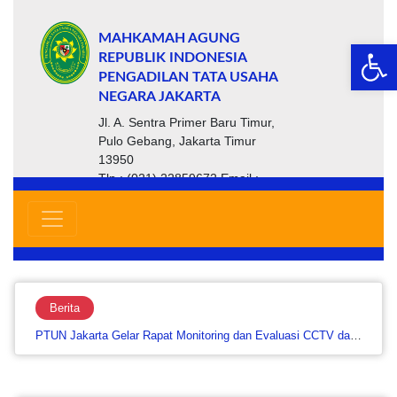
MAHKAMAH AGUNG
Op
REPUBLIK INDONESIA
PENGADILAN TATA USAHA
NEGARA JAKARTA
Jl. A. Sentra Primer Baru Timur,
Pulo Gebang, Jakarta Timur
13950
Tlp : (021) 22859672 Email :
ptsp@ptun-jakarta.go.id
Berita
PTUN Jakarta Gelar Rapat Monitoring dan Evaluasi CCTV dan Website untuk Perkuat Keamanan serta Layanan…....