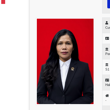
Cus
Pem
S1
Ha
-