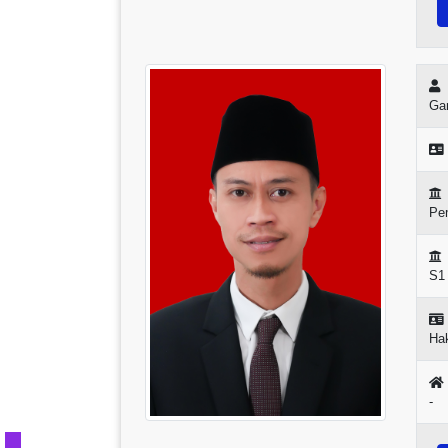
Ga
Pe
S1
Ha
-