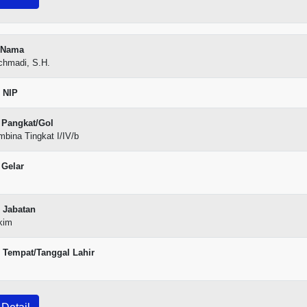
Nama
chmadi, S.H.
NIP
Pangkat/Gol
bina Tingkat I/IV/b
Gelar
Jabatan
kim
Tempat/Tanggal Lahir