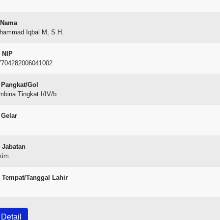
Nama
hammad Iqbal M, S.H.
NIP
7704282006041002
Pangkat/Gol
bina Tingkat I/IV/b
Gelar
Jabatan
kim
Tempat/Tanggal Lahir
Detail