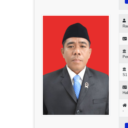
Ra
Pem
S1
Ha
-