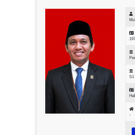
Mu
19
Pem
S1
Ha
-