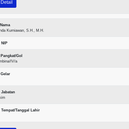
Detail
Nama
nda Kurniawan, S.H., M.H.
NIP
Pangkat/Gol
mbina/IV/a
Gelar
Jabatan
kim
Tempat/Tanggal Lahir