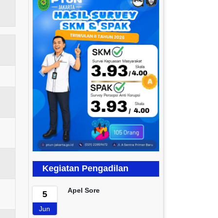
Previous
Next
Kegiatan Pengadilan
Apel Sore
5
Jun