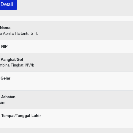
Detail
Nama
i Aprilia Hartanti, S H.
NIP
Pangkat/Gol
bina Tingkat I/IV/b
Gelar
Jabatan
kim
Tempat/Tanggal Lahir