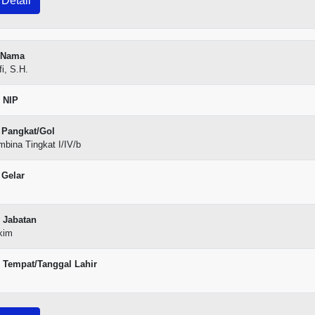
Detail
Nama
fi, S.H.
NIP
Pangkat/Gol
bina Tingkat I/IV/b
Gelar
Jabatan
kim
Tempat/Tanggal Lahir