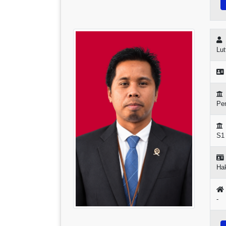
Lut
Pem
S1
Ha
-