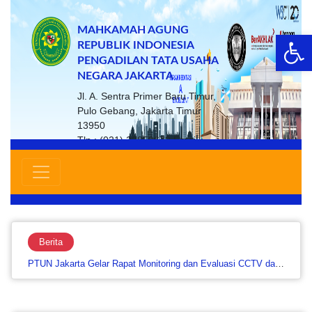
MAHKAMAH AGUNG
Op
REPUBLIK INDONESIA
PENGADILAN TATA USAHA
NEGARA JAKARTA
Jl. A. Sentra Primer Baru Timur,
Pulo Gebang, Jakarta Timur
13950
Tlp : (021) 22859672 Email :
ptsp@ptun-jakarta.go.id
Berita
PTUN Jakarta Gelar Rapat Monitoring dan Evaluasi CCTV dan Website untuk Perkuat Keamanan serta Layanan…....