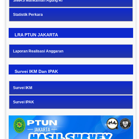
SIWAS Mahkamah Agung RI
Statistik Perkara
LRA PTUN JAKARTA
Laporan Realisasi Anggaran
Survei IKM Dan IPAK
Survei IKM
Survei IPAK