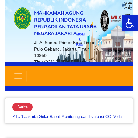
MAHKAMAH AGUNG
Op
REPUBLIK INDONESIA
PENGADILAN TATA USAHA
NEGARA JAKARTA
Jl. A. Sentra Primer Baru Timur,
Pulo Gebang, Jakarta Timur
13950
Tlp : (021) 22859672 Email :
ptsp@ptun-jakarta.go.id
Berita
PTUN Jakarta Gelar Rapat Monitoring dan Evaluasi CCTV dan Website untuk Perkuat Keamanan serta Layanan…....