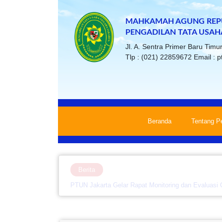
MAHKAMAH AGUNG REPU
PENGADILAN TATA USAH
Jl. A. Sentra Primer Baru Tim
Tlp : (021) 22859672 Email : p
Beranda
Tentang P
Berita
PTUN Jakarta Gelar Rapat Monitoring dan Evaluasi