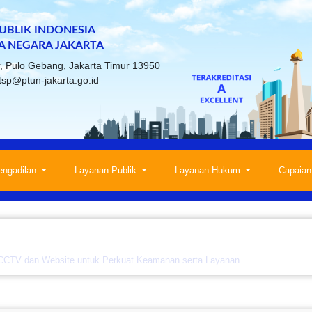
BLIK INDONESIA
A NEGARA JAKARTA
ur, Pulo Gebang, Jakarta Timur 13950
tsp@ptun-jakarta.go.id
engadilan
Layanan Publik
Layanan Hukum
Capaian
 CCTV dan Website untuk Perkuat Keamanan serta Layanan…....