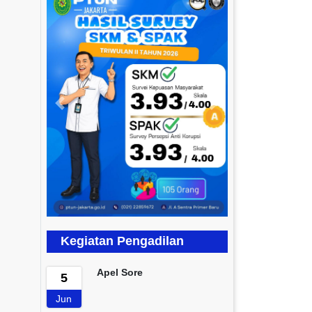
Previous
Next
Kegiatan Pengadilan
Apel Sore
5
Jun