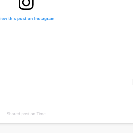
iew this post on Instagram
Shared post
on
Time