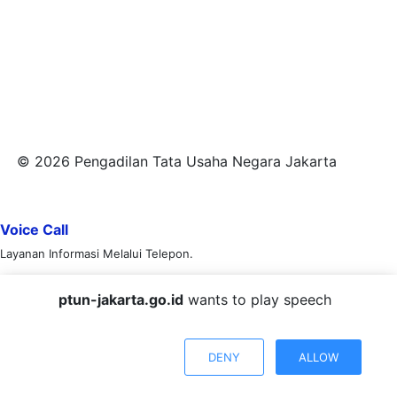
© 2026 Pengadilan Tata Usaha Negara Jakarta
Voice Call
Layanan Informasi Melalui Telepon.
(021) 22859672
ptun-jakarta.go.id
wants to play speech
Online Chat
Layanan Informasi Melalui Chat SI PITUNG Virtual Asisten PTUN
DENY
ALLOW
Jakarta.