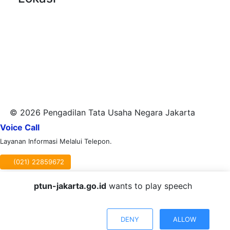
© 2026 Pengadilan Tata Usaha Negara Jakarta
Voice Call
Layanan Informasi Melalui Telepon.
(021) 22859672
Online Chat
ptun-jakarta.go.id
wants to play speech
Layanan Informasi Melalui Chat SI PITUNG Virtual Asisten PTUN
Jakarta.
DENY
ALLOW
Klik Mulai Percakapan/Kirim Pesan