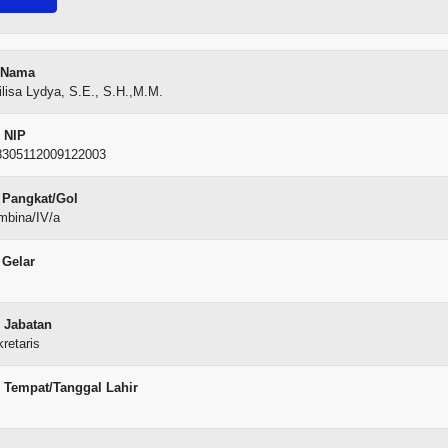
Nama
lisa Lydya, S.E., S.H.,M.M.
NIP
8305112009122003
Pangkat/Gol
mbina/IV/a
Gelar
Jabatan
retaris
Tempat/Tanggal Lahir