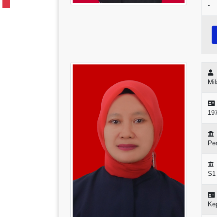
-
Mil
19
Pen
S1
Ke