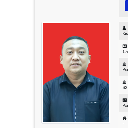
Ki
19
Pe
S2
Pa
-