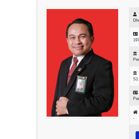
Dho
19
Pe
S1
Pan
-