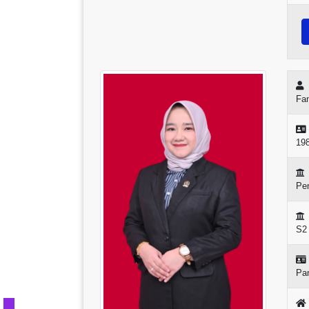
Fan
19
Pen
S2
Pa