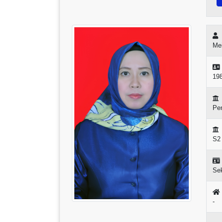
Mei
19
Pe
S2
Sek
-