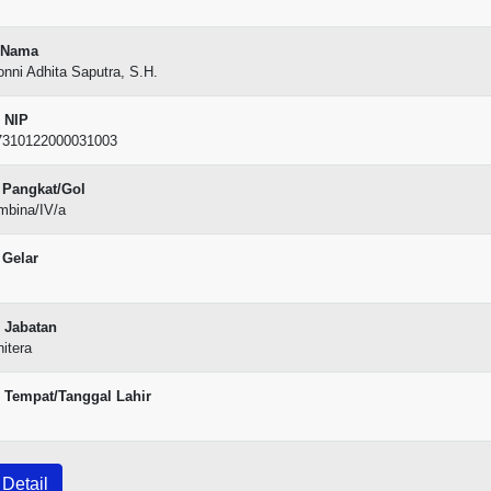
Nama
nni Adhita Saputra, S.H.
NIP
7310122000031003
Pangkat/Gol
mbina/IV/a
Gelar
Jabatan
itera
Tempat/Tanggal Lahir
Detail