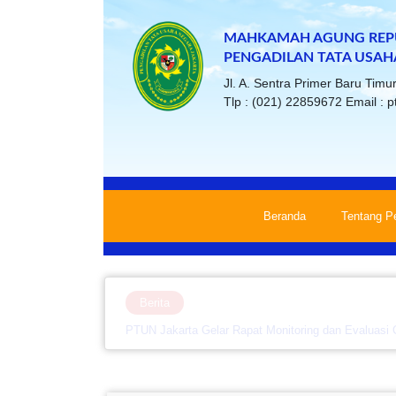
MAHKAMAH AGUNG REPU
PENGADILAN TATA USAH
Jl. A. Sentra Primer Baru Tim
Tlp : (021) 22859672 Email : p
Beranda
Tentang P
Berita
PTUN Jakarta Gelar Rapat Monitoring dan Evaluasi