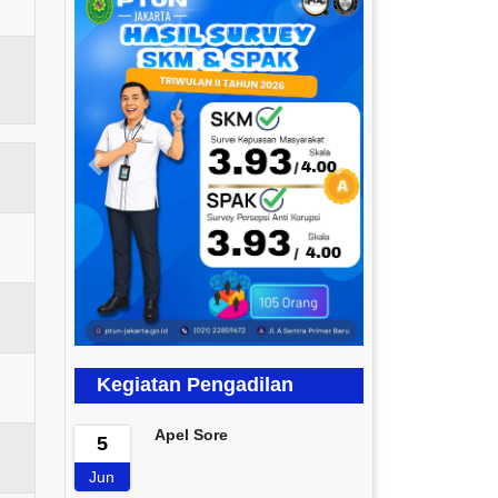
Previous
Next
Kegiatan Pengadilan
Apel Sore
5
Jun