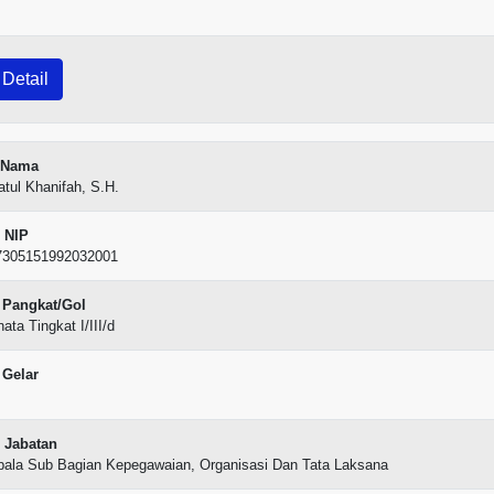
Detail
Nama
atul Khanifah, S.H.
NIP
7305151992032001
Pangkat/Gol
ata Tingkat I/III/d
Gelar
Jabatan
pala Sub Bagian Kepegawaian, Organisasi Dan Tata Laksana