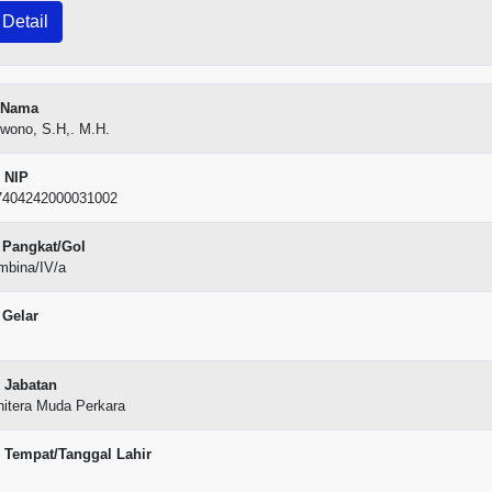
Detail
Nama
swono, S.H,. M.H.
NIP
7404242000031002
Pangkat/Gol
mbina/IV/a
Gelar
Jabatan
nitera Muda Perkara
Tempat/Tanggal Lahir