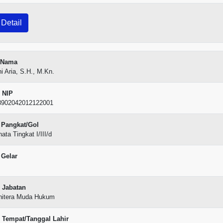
Detail
Nama
i Aria, S.H., M.Kn.
NIP
8902042012122001
Pangkat/Gol
ata Tingkat I/III/d
Gelar
Jabatan
nitera Muda Hukum
Tempat/Tanggal Lahir