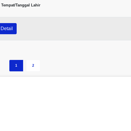
Tempat/Tanggal Lahir
Detail
1
2