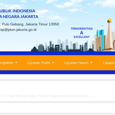
BLIK INDONESIA
A NEGARA JAKARTA
ur, Pulo Gebang, Jakarta Timur 13950
tsp@ptun-jakarta.go.id
engadilan
Layanan Publik
Layanan Hukum
Capaian
 CCTV dan Website untuk Perkuat Keamanan serta Layanan…....